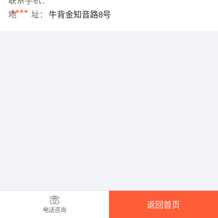
联系手机：
****
地 址：
牛背金知音路8号
返回首页
电话咨询