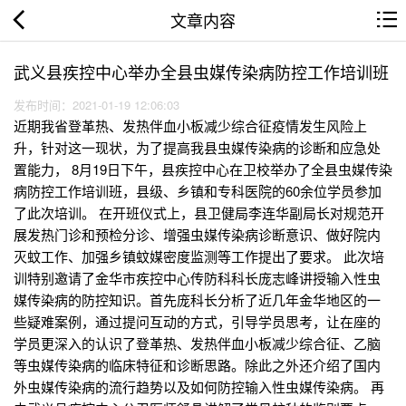
文章内容
武义县疾控中心举办全县虫媒传染病防控工作培训班
发布时间：2021-01-19 12:06:03
近期我省登革热、发热伴血小板减少综合征疫情发生风险上
升，针对这一现状，为了提高我县虫媒传染病的诊断和应急处
置能力， 8月19日下午，县疾控中心在卫校举办了全县虫媒传染
病防控工作培训班，县级、乡镇和专科医院的60余位学员参加
了此次培训。 在开班仪式上，县卫健局李连华副局长对规范开
展发热门诊和预检分诊、增强虫媒传染病诊断意识、做好院内
灭蚊工作、加强乡镇蚊媒密度监测等工作提出了要求。 此次培
训特别邀请了金华市疾控中心传防科科长庞志峰讲授输入性虫
媒传染病的防控知识。首先庞科长分析了近几年金华地区的一
些疑难案例，通过提问互动的方式，引导学员思考，让在座的
学员更深入的认识了登革热、发热伴血小板减少综合征、乙脑
等虫媒传染病的临床特征和诊断思路。除此之外还介绍了国内
外虫媒传染病的流行趋势以及如何防控输入性虫媒传染病。 再