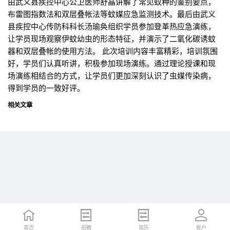
由武义县疾控中心公卫医师舒晶讲解了常见蚊种的鉴别要点，
布雷图指数法和双层叠帐法等蚊媒应急监测技术。最后由武义
县疾控中心传防科科长汤瑜奂组织学员参加登革热应急演练，
让学员现场观察伊蚊幼虫的形态特征，并演示了二氧化碳诱蚊
器和双层叠帐的使用方法。 此次培训内容丰富精彩，培训氛围
好，学员们认真听讲，积极参加现场演练。通过理论授课和现
场演练相结合的方式，让学员们更加深刻认识了虫媒传染病，
得到学员的一致好评。
相关文章
首页
首页
招聘
招聘
简历
简历
账户
账户